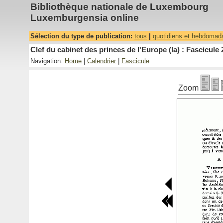
Bibliothèque nationale de Luxembourg
Luxemburgensia online
Sélection du type de publication:
tous
|
quotidiens et hebdomad
Clef du cabinet des princes de l'Europe (la) : Fascicule 
Navigation:
Home
|
Calendrier
|
Fascicule
Zoom