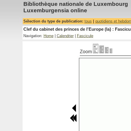
Bibliothèque nationale de Luxembourg
Luxemburgensia online
Sélection du type de publication:
tous
|
quotidiens et hebdo
Clef du cabinet des princes de l'Europe (la) : Fascicu
Navigation:
Home
|
Calendrier
|
Fascicule
Zoom