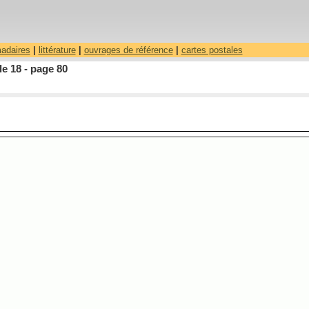
madaires
|
littérature
|
ouvrages de référence
|
cartes postales
le 18 - page 80