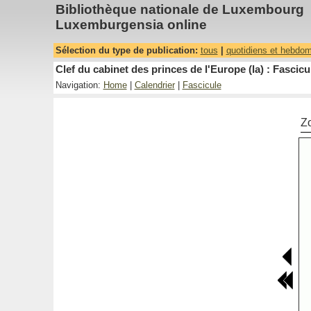
Bibliothèque nationale de Luxembourg
Luxemburgensia online
Sélection du type de publication:
tous
|
quotidiens et hebdo
Clef du cabinet des princes de l'Europe (la) : Fascicu
Navigation:
Home
|
Calendrier
|
Fascicule
Z