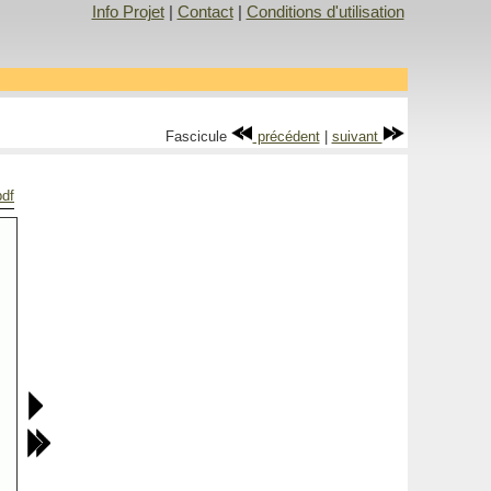
Info Projet
|
Contact
|
Conditions d'utilisation
Fascicule
précédent
|
suivant
pdf