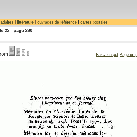
madaires
|
littérature
|
ouvrages de référence
|
cartes postales
le 22 - page 390
oom
Fasc. en pdf
Page en 