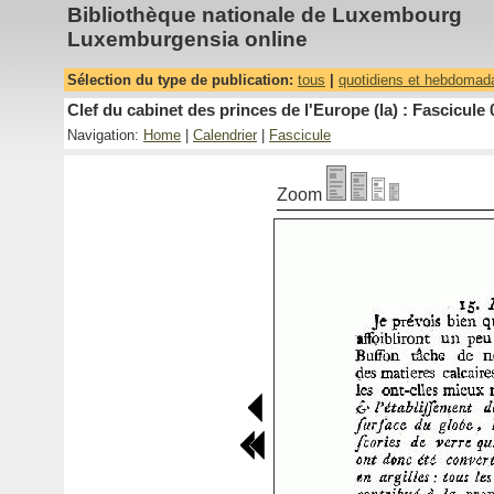
Bibliothèque nationale de Luxembourg
Luxemburgensia online
Sélection du type de publication:
tous
|
quotidiens et hebdomad
Clef du cabinet des princes de l'Europe (la) : Fascicule 
Navigation:
Home
|
Calendrier
|
Fascicule
Zoom