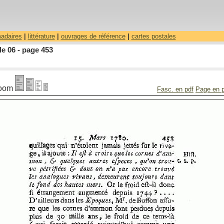
madaires
|
littérature
|
ouvrages de référence
|
cartes postales
le 06 - page 453
oom
Fasc. en pdf
Page en 