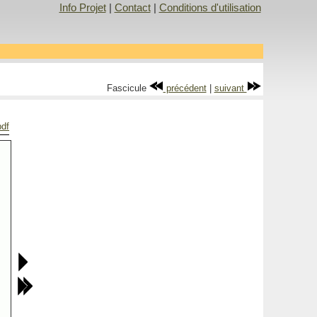
Info Projet
|
Contact
|
Conditions d'utilisation
Fascicule
précédent
|
suivant
pdf