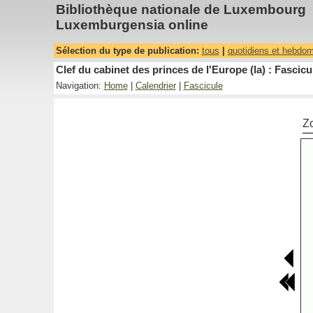
Bibliothèque nationale de Luxembourg
Luxemburgensia online
Sélection du type de publication:
tous
|
quotidiens et hebdo
Clef du cabinet des princes de l'Europe (la) : Fascicu
Navigation:
Home
|
Calendrier
|
Fascicule
Z