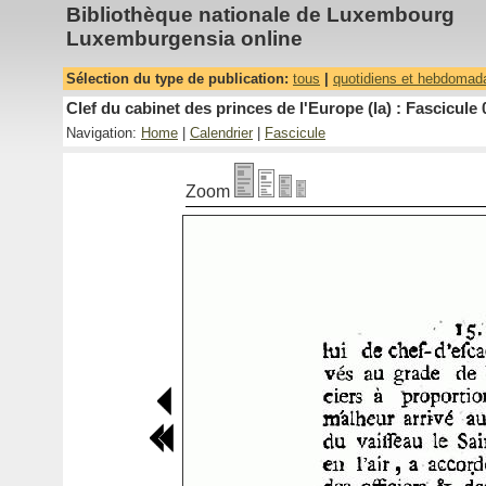
Bibliothèque nationale de Luxembourg
Luxemburgensia online
Sélection du type de publication:
tous
|
quotidiens et hebdomad
Clef du cabinet des princes de l'Europe (la) : Fascicule 
Navigation:
Home
|
Calendrier
|
Fascicule
Zoom