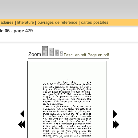
madaires
|
littérature
|
ouvrages de référence
|
cartes postales
le 06 - page 479
Zoom
Fasc. en pdf
Page en pdf