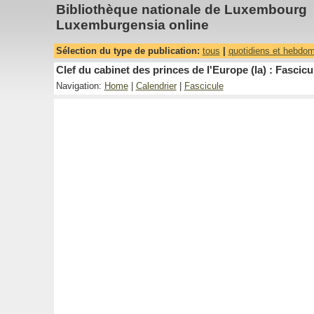
Bibliothèque nationale de Luxembourg
Luxemburgensia online
Sélection du type de publication:
tous
|
quotidiens et hebdo
Clef du cabinet des princes de l'Europe (la) : Fascicu
Navigation:
Home
|
Calendrier
|
Fascicule