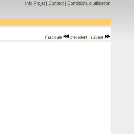
Info Projet
|
Contact
|
Conditions d'utilisation
Fascicule
précédent
|
suivant