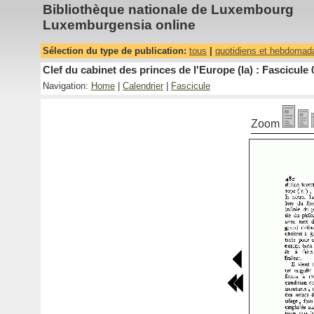
Bibliothèque nationale de Luxembourg
Luxemburgensia online
Sélection du type de publication:
tous
|
quotidiens et hebdomad
Clef du cabinet des princes de l'Europe (la) : Fascicule 
Navigation:
Home
|
Calendrier
|
Fascicule
Zoom