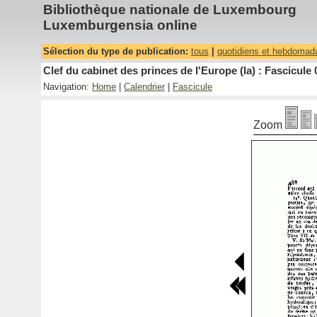
Bibliothèque nationale de Luxembourg
Luxemburgensia online
Sélection du type de publication:
tous
|
quotidiens et hebdomad
Clef du cabinet des princes de l'Europe (la) : Fascicule 
Navigation:
Home
|
Calendrier
|
Fascicule
Zoom