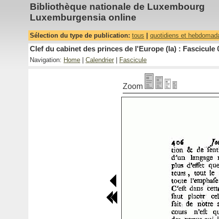
Bibliothèque nationale de Luxembourg
Luxemburgensia online
Sélection du type de publication:
tous
|
quotidiens et hebdomad
Clef du cabinet des princes de l'Europe (la) : Fascicule 
Navigation:
Home
|
Calendrier
|
Fascicule
Zoom