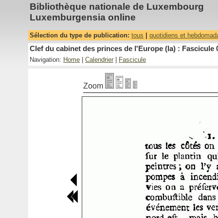
Bibliothèque nationale de Luxembourg
Luxemburgensia online
Sélection du type de publication:
tous
|
quotidiens et hebdomad
Clef du cabinet des princes de l'Europe (la) : Fascicule 
Navigation:
Home
|
Calendrier
|
Fascicule
Zoom