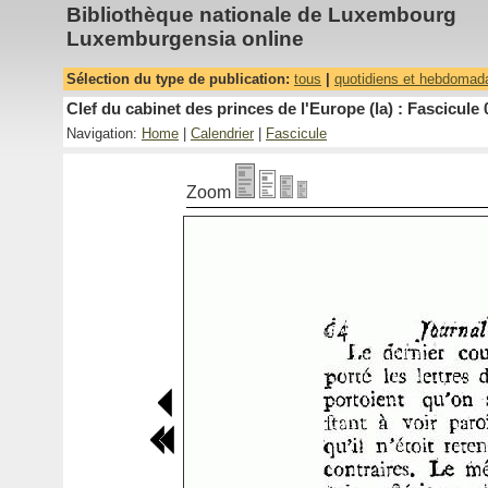
Bibliothèque nationale de Luxembourg
Luxemburgensia online
Sélection du type de publication:
tous
|
quotidiens et hebdomad
Clef du cabinet des princes de l'Europe (la) : Fascicule 
Navigation:
Home
|
Calendrier
|
Fascicule
Zoom