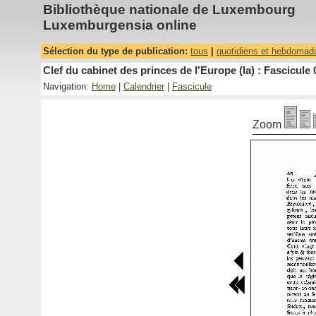
Bibliothèque nationale de Luxembourg
Luxemburgensia online
Sélection du type de publication:
tous
|
quotidiens et hebdomad
Clef du cabinet des princes de l'Europe (la) : Fascicule 
Navigation:
Home
|
Calendrier
|
Fascicule
Zoom