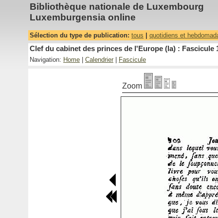
Bibliothèque nationale de Luxembourg
Luxemburgensia online
Sélection du type de publication:
tous
|
quotidiens et hebdomad
Clef du cabinet des princes de l'Europe (la) : Fascicule 
Navigation:
Home
|
Calendrier
|
Fascicule
Zoom