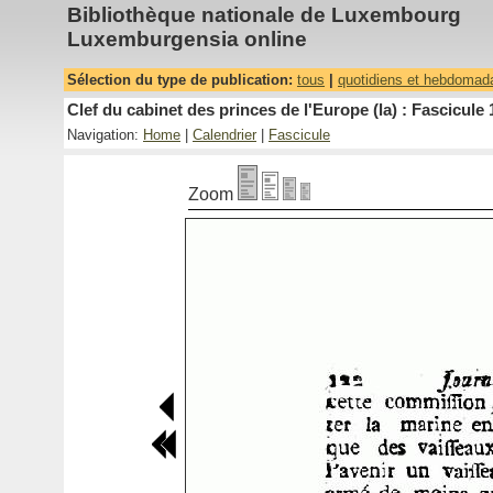
Bibliothèque nationale de Luxembourg
Luxemburgensia online
Sélection du type de publication:
tous
|
quotidiens et hebdomad
Clef du cabinet des princes de l'Europe (la) : Fascicule 
Navigation:
Home
|
Calendrier
|
Fascicule
Zoom