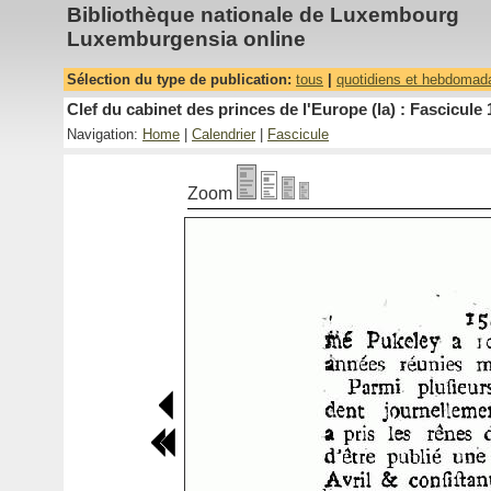
Bibliothèque nationale de Luxembourg
Luxemburgensia online
Sélection du type de publication:
tous
|
quotidiens et hebdomad
Clef du cabinet des princes de l'Europe (la) : Fascicule 
Navigation:
Home
|
Calendrier
|
Fascicule
Zoom