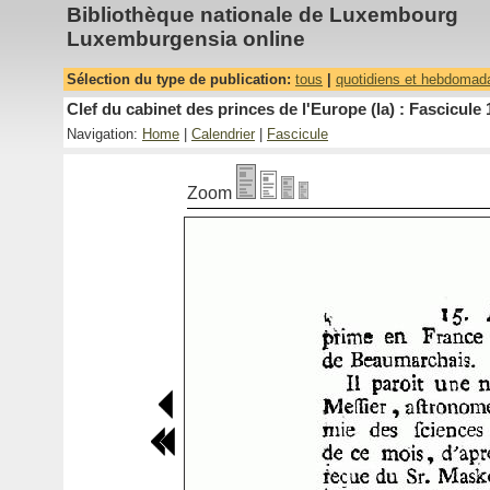
Bibliothèque nationale de Luxembourg
Luxemburgensia online
Sélection du type de publication:
tous
|
quotidiens et hebdomad
Clef du cabinet des princes de l'Europe (la) : Fascicule 
Navigation:
Home
|
Calendrier
|
Fascicule
Zoom