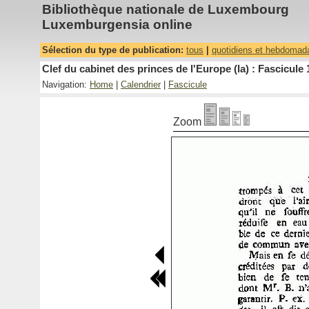
Bibliothèque nationale de Luxembourg
Luxemburgensia online
Sélection du type de publication:
tous
|
quotidiens et hebdomad
Clef du cabinet des princes de l'Europe (la) : Fascicule 
Navigation:
Home
|
Calendrier
|
Fascicule
Zoom