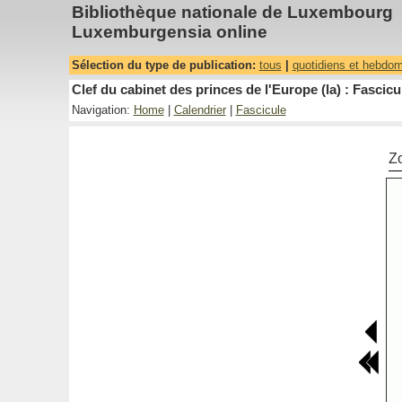
Bibliothèque nationale de Luxembourg
Luxemburgensia online
Sélection du type de publication:
tous
|
quotidiens et hebdo
Clef du cabinet des princes de l'Europe (la) : Fascicu
Navigation:
Home
|
Calendrier
|
Fascicule
Z