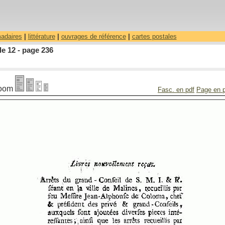
madaires
|
littérature
|
ouvrages de référence
|
cartes postales
le 12 - page 236
oom
Fasc. en pdf
Page en 