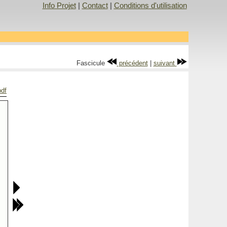
Info Projet
|
Contact
|
Conditions d'utilisation
Fascicule
précédent
|
suivant
pdf