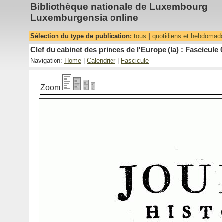
Bibliothèque nationale de Luxembourg
Luxemburgensia online
Sélection du type de publication:
tous
|
quotidiens et hebdomad
Clef du cabinet des princes de l'Europe (la) : Fascicule 
Navigation:
Home
|
Calendrier
|
Fascicule
Zoom