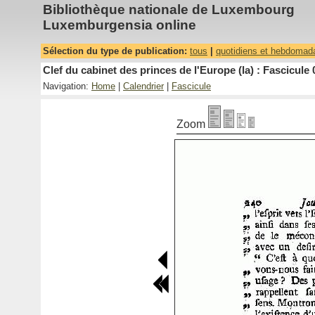
Bibliothèque nationale de Luxembourg
Luxemburgensia online
Sélection du type de publication:
tous
|
quotidiens et hebdomad
Clef du cabinet des princes de l'Europe (la) : Fascicule 
Navigation:
Home
|
Calendrier
|
Fascicule
Zoom