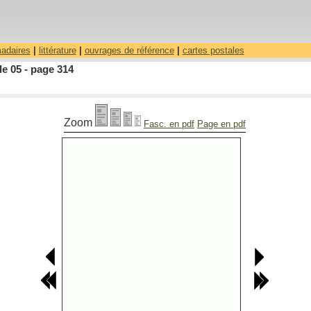
madaires
|
littérature
|
ouvrages de référence
|
cartes postales
le 05 - page 314
Zoom
Fasc. en pdf
Page en pdf