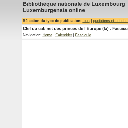
Bibliothèque nationale de Luxembourg
Luxemburgensia online
Sélection du type de publication:
tous
|
quotidiens et hebdo
Clef du cabinet des princes de l'Europe (la) : Fascicu
Navigation:
Home
|
Calendrier
|
Fascicule