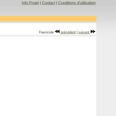
Info Projet
|
Contact
|
Conditions d'utilisation
Fascicule
précédent
|
suivant