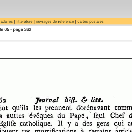
madaires
|
littérature
|
ouvrages de référence
|
cartes postales
le 05 - page 362