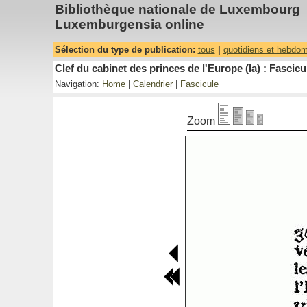
Bibliothèque nationale de Luxembourg
Luxemburgensia online
Sélection du type de publication:
tous
|
quotidiens et hebdo
Clef du cabinet des princes de l'Europe (la) : Fascicu
Navigation:
Home
|
Calendrier
|
Fascicule
Zoom