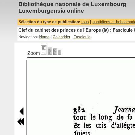
Bibliothèque nationale de Luxembourg
Luxemburgensia online
Sélection du type de publication:
tous
|
quotidiens et hebdomad
Clef du cabinet des princes de l'Europe (la) : Fascicule 
Navigation:
Home
|
Calendrier
|
Fascicule
Zoom