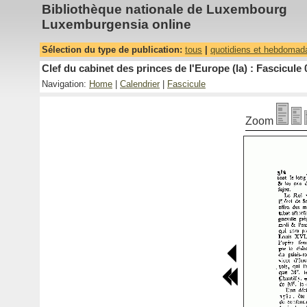
Bibliothèque nationale de Luxembourg
Luxemburgensia online
Sélection du type de publication:
tous
|
quotidiens et hebdomad
Clef du cabinet des princes de l'Europe (la) : Fascicule 
Navigation:
Home
|
Calendrier
|
Fascicule
Zoom