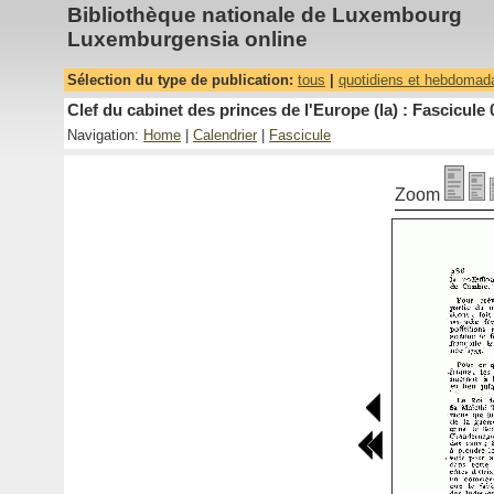
Bibliothèque nationale de Luxembourg
Luxemburgensia online
Sélection du type de publication:
tous
|
quotidiens et hebdomad
Clef du cabinet des princes de l'Europe (la) : Fascicule 
Navigation:
Home
|
Calendrier
|
Fascicule
Zoom