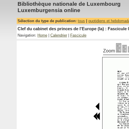
Bibliothèque nationale de Luxembourg
Luxemburgensia online
Sélection du type de publication:
tous
|
quotidiens et hebdomad
Clef du cabinet des princes de l'Europe (la) : Fascicule 
Navigation:
Home
|
Calendrier
|
Fascicule
Zoom