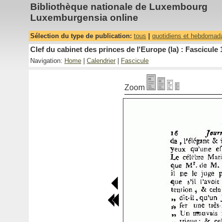
Bibliothèque nationale de Luxembourg
Luxemburgensia online
Sélection du type de publication:
tous
|
quotidiens et hebdomad
Clef du cabinet des princes de l'Europe (la) : Fascicule 
Navigation:
Home
|
Calendrier
|
Fascicule
Zoom