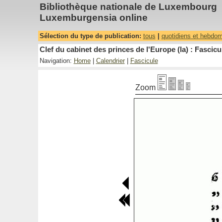
Bibliothèque nationale de Luxembourg
Luxemburgensia online
Sélection du type de publication:
tous
|
quotidiens et hebdo
Clef du cabinet des princes de l'Europe (la) : Fascicu
Navigation:
Home
|
Calendrier
|
Fascicule
Zoom