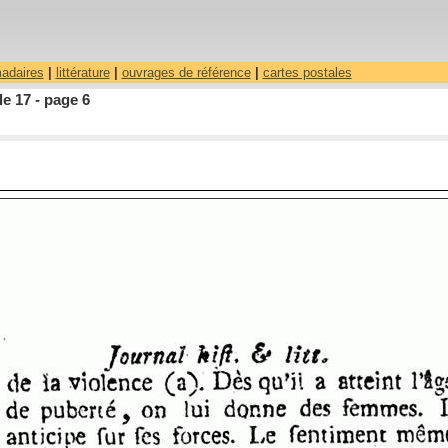
madaires
|
littérature
|
ouvrages de référence
|
cartes postales
le 17 - page 6