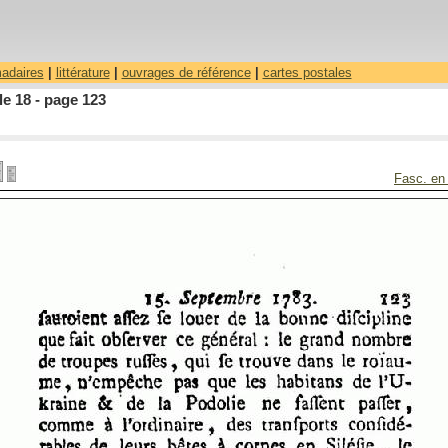
madaires
|
littérature
|
ouvrages de référence
|
cartes postales
le 18 - page 123
Fasc. en