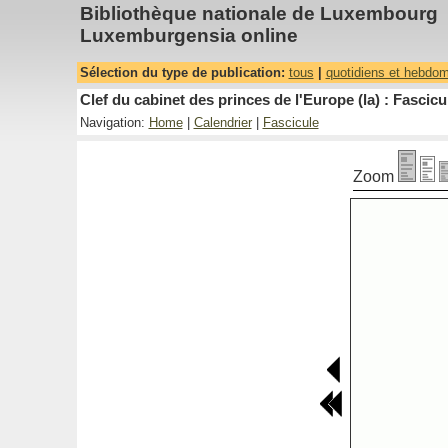
Bibliothèque nationale de Luxembourg
Luxemburgensia online
Sélection du type de publication:
tous
|
quotidiens et hebdo
Clef du cabinet des princes de l'Europe (la) : Fascicu
Navigation:
Home
|
Calendrier
|
Fascicule
Zoom