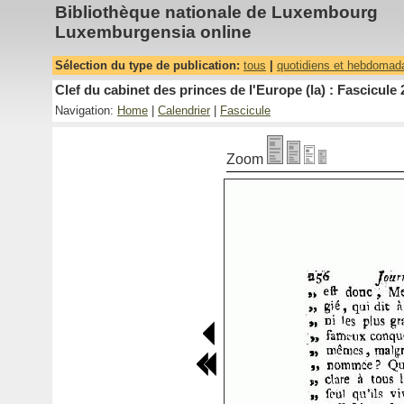
Bibliothèque nationale de Luxembourg
Luxemburgensia online
Sélection du type de publication:
tous
|
quotidiens et hebdomad
Clef du cabinet des princes de l'Europe (la) : Fascicule 
Navigation:
Home
|
Calendrier
|
Fascicule
Zoom