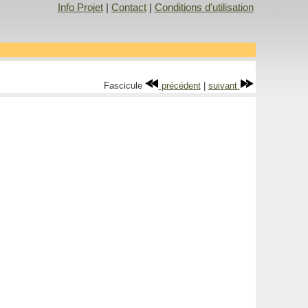
Info Projet
|
Contact
|
Conditions d'utilisation
Fascicule
précédent
|
suivant