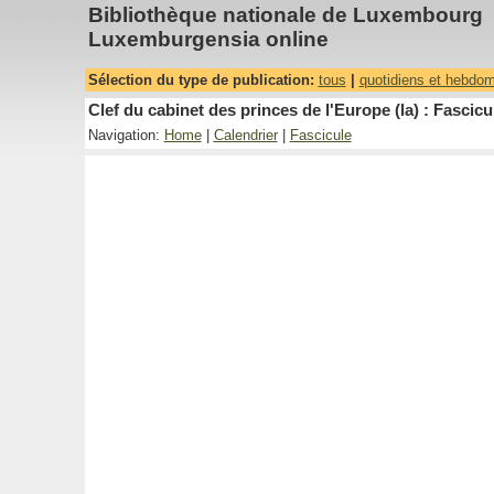
Bibliothèque nationale de Luxembourg
Luxemburgensia online
Sélection du type de publication:
tous
|
quotidiens et hebdo
Clef du cabinet des princes de l'Europe (la) : Fascicu
Navigation:
Home
|
Calendrier
|
Fascicule