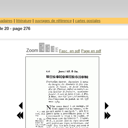
madaires
|
littérature
|
ouvrages de référence
|
cartes postales
le 20 - page 276
Zoom
Fasc. en pdf
Page en pdf