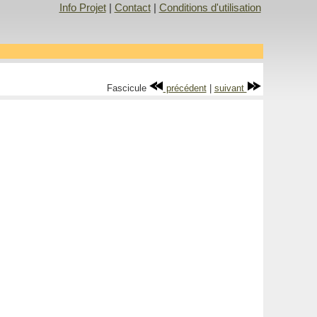
Info Projet
|
Contact
|
Conditions d'utilisation
Fascicule
précédent
|
suivant