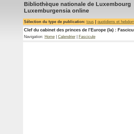
Bibliothèque nationale de Luxembourg
Luxemburgensia online
Sélection du type de publication:
tous
|
quotidiens et hebdo
Clef du cabinet des princes de l'Europe (la) : Fascicu
Navigation:
Home
|
Calendrier
|
Fascicule