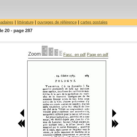
madaires
|
littérature
|
ouvrages de référence
|
cartes postales
le 20 - page 287
Zoom
Fasc. en pdf
Page en pdf