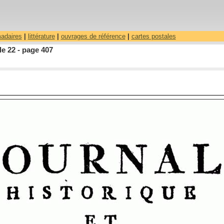
madaires
|
littérature
|
ouvrages de référence
|
cartes postales
le 22 - page 407