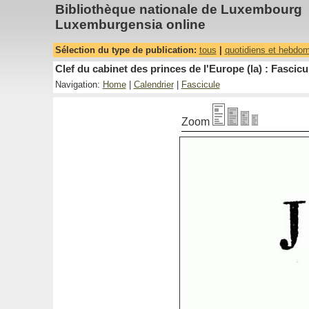
Bibliothèque nationale de Luxembourg
Luxemburgensia online
Sélection du type de publication:
tous
|
quotidiens et hebdo
Clef du cabinet des princes de l'Europe (la) : Fascicu
Navigation:
Home
|
Calendrier
|
Fascicule
Zoom