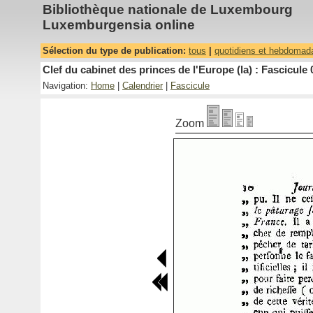
Bibliothèque nationale de Luxembourg
Luxemburgensia online
Sélection du type de publication:
tous
|
quotidiens et hebdomad
Clef du cabinet des princes de l'Europe (la) : Fascicule 
Navigation:
Home
|
Calendrier
|
Fascicule
Zoom