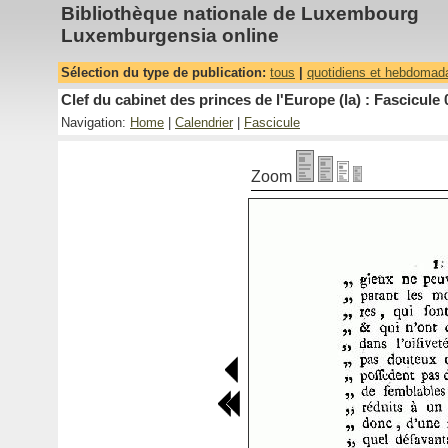
Bibliothèque nationale de Luxembourg
Luxemburgensia online
Sélection du type de publication:
tous
|
quotidiens et hebdomad
Clef du cabinet des princes de l'Europe (la) : Fascicule 
Navigation:
Home
|
Calendrier
|
Fascicule
Zoom