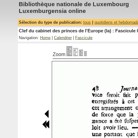
Bibliothèque nationale de Luxembourg
Luxemburgensia online
Sélection du type de publication:
tous
|
quotidiens et hebdomad
Clef du cabinet des princes de l'Europe (la) : Fascicule 
Navigation:
Home
|
Calendrier
|
Fascicule
Zoom