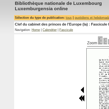
Bibliothèque nationale de Luxembourg
Luxemburgensia online
Sélection du type de publication:
tous
|
quotidiens et hebdomad
Clef du cabinet des princes de l'Europe (la) : Fascicule 
Navigation:
Home
|
Calendrier
|
Fascicule
Zoom