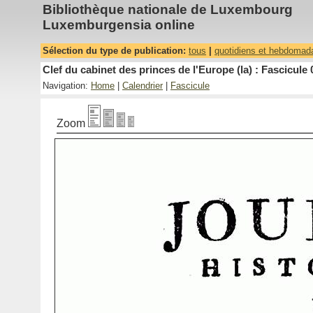
Bibliothèque nationale de Luxembourg
Luxemburgensia online
Sélection du type de publication:
tous
|
quotidiens et hebdomad
Clef du cabinet des princes de l'Europe (la) : Fascicule 
Navigation:
Home
|
Calendrier
|
Fascicule
Zoom