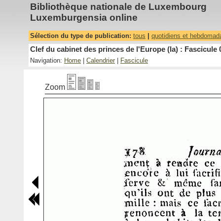
Bibliothèque nationale de Luxembourg
Luxemburgensia online
Sélection du type de publication:
tous
|
quotidiens et hebdomad
Clef du cabinet des princes de l'Europe (la) : Fascicule 
Navigation:
Home
|
Calendrier
|
Fascicule
Zoom