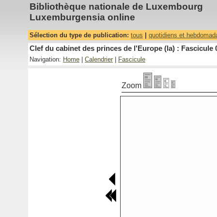
Bibliothèque nationale de Luxembourg
Luxemburgensia online
Sélection du type de publication:
tous
|
quotidiens et hebdomad
Clef du cabinet des princes de l'Europe (la) : Fascicule 
Navigation:
Home
|
Calendrier
|
Fascicule
Zoom