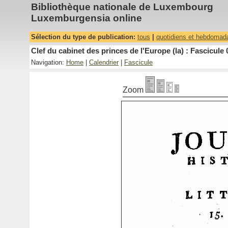
Bibliothèque nationale de Luxembourg
Luxemburgensia online
Sélection du type de publication:
tous
|
quotidiens et hebdomad
Clef du cabinet des princes de l'Europe (la) : Fascicule 
Navigation:
Home
|
Calendrier
|
Fascicule
Zoom