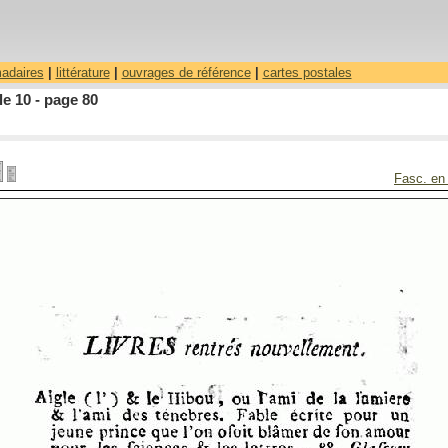
madaires
|
littérature
|
ouvrages de référence
|
cartes postales
le 10 - page 80
Fasc. en