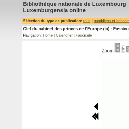
Bibliothèque nationale de Luxembourg
Luxemburgensia online
Sélection du type de publication:
tous
|
quotidiens et hebdo
Clef du cabinet des princes de l'Europe (la) : Fascicu
Navigation:
Home
|
Calendrier
|
Fascicule
Zoom