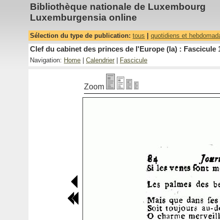
Bibliothèque nationale de Luxembourg
Luxemburgensia online
Sélection du type de publication:
tous
|
quotidiens et hebdomad
Clef du cabinet des princes de l'Europe (la) : Fascicule 
Navigation:
Home
|
Calendrier
|
Fascicule
Zoom