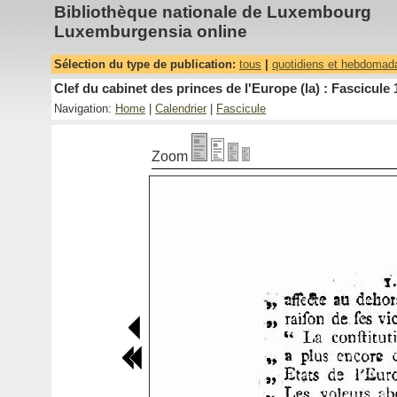
Bibliothèque nationale de Luxembourg
Luxemburgensia online
Sélection du type de publication:
tous
|
quotidiens et hebdomad
Clef du cabinet des princes de l'Europe (la) : Fascicule 
Navigation:
Home
|
Calendrier
|
Fascicule
Zoom