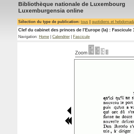
Bibliothèque nationale de Luxembourg
Luxemburgensia online
Sélection du type de publication:
tous
|
quotidiens et hebdomad
Clef du cabinet des princes de l'Europe (la) : Fascicule 
Navigation:
Home
|
Calendrier
|
Fascicule
Zoom