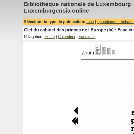
Bibliothèque nationale de Luxembourg
Luxemburgensia online
Sélection du type de publication:
tous
|
quotidiens et hebdo
Clef du cabinet des princes de l'Europe (la) : Fascicu
Navigation:
Home
|
Calendrier
|
Fascicule
Zoom