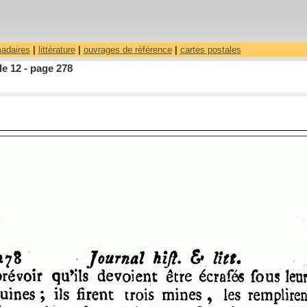
madaires
|
littérature
|
ouvrages de référence
|
cartes postales
le 12 - page 278