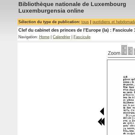
Bibliothèque nationale de Luxembourg
Luxemburgensia online
Sélection du type de publication:
tous
|
quotidiens et hebdomad
Clef du cabinet des princes de l'Europe (la) : Fascicule 
Navigation:
Home
|
Calendrier
|
Fascicule
Zoom