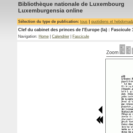
Bibliothèque nationale de Luxembourg
Luxemburgensia online
Sélection du type de publication:
tous
|
quotidiens et hebdomad
Clef du cabinet des princes de l'Europe (la) : Fascicule 
Navigation:
Home
|
Calendrier
|
Fascicule
Zoom