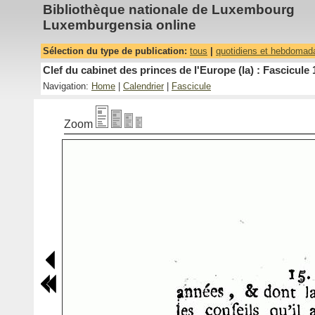
Bibliothèque nationale de Luxembourg
Luxemburgensia online
Sélection du type de publication:
tous
|
quotidiens et hebdomad
Clef du cabinet des princes de l'Europe (la) : Fascicule 
Navigation:
Home
|
Calendrier
|
Fascicule
Zoom